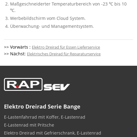
Maßgeschneiderter Temperaturbereich von -23 ℃ bis 10
℃.
Werbebildschirm vom Cloud System.
Überwachung- und Managementsystem.
>> Vorwärts :
Elektro Dreirad für Essen Lieferservice
>> Nächst:
Elektrisches Dreirad für Reparaturservice
Elektro Dreirad Serie Bange
E-Lastenfahrrad mit Koffer, E-Lastenrad
E-Lastenrad mit Pritsche
Elektro Dreirad mit Gefrierschrank, E-Lastenrad