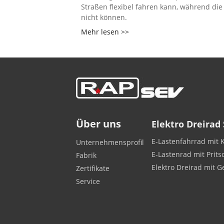
Straßen flexibel fahren kann, während die
nicht können.
Mehr lesen >>
Über uns
Elektro Dreirad
E-Lastenfahrrad mit K
Unternehmensprofil
E-Lastenrad mit Prits
Fabrik
Elektro Dreirad mit G
Zertifikate
Service