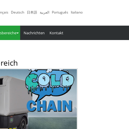
nçais
Deutsch
日本語
العربية
Português
Italiano
bereiche
Nachrichten
Kontakt
reich