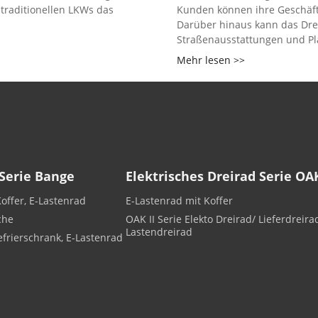
 traditionellen LKWs das
Kunden können ihre Geschäfts
Darüber hinaus kann das Drei
Straßenausstattungen und Pl
Mehr lesen >>
 Serie Bange
Elektrisches Dreirad Serie OA
offer, E-Lastenrad
E-Lastenrad mit Koffer
che
OAK II Serie Elekto Dreirad/ Lieferdreira
Lastendreirad
efrierschrank, E-Lastenrad