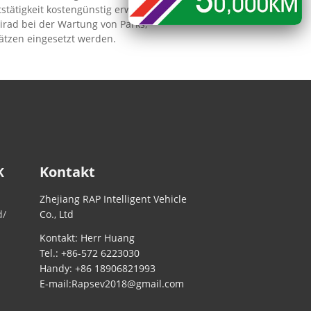
tätigkeit kostengünstig erweitern.
rad bei der Wartung von Parks,
ätzen eingesetzt werden.
Kontakt
K
Zhejiang RAP Intelligent Vehicle
d/
Co., Ltd
Kontakt: Herr Huang
Tel.:
+86-572 6223030
Handy:
+86 18906821993
E-mail:
Rapsev2018@gmail.com