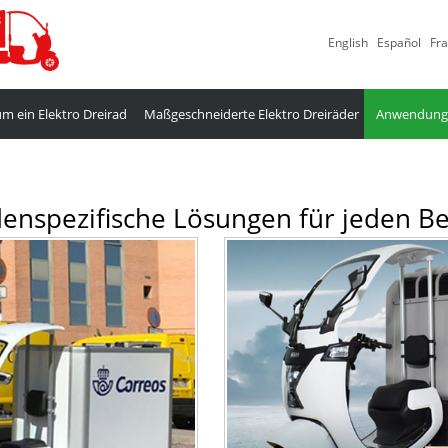
English
Español
Fra
m ein Elektro Dreirad
Maßgeschneiderte Elektro Dreiräder
Anwendungs
enspezifische Lösungen für jeden Be